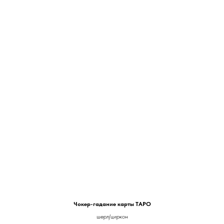
Чокер-гадание карты ТАРО
шерл/циркон