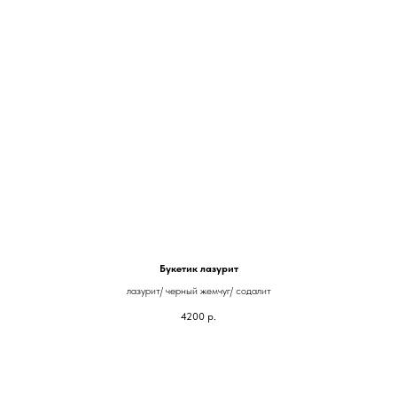
Букетик лазурит
лазурит/ черный жемчуг/ содалит
4200
р.