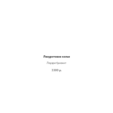
Лазуритовое колье
Лаузрит\кианит
3300
р.