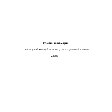
Букетик аквамарин
аквамарин/ жемчуг/амазонит/ апатит/лунный камень
4200
р.