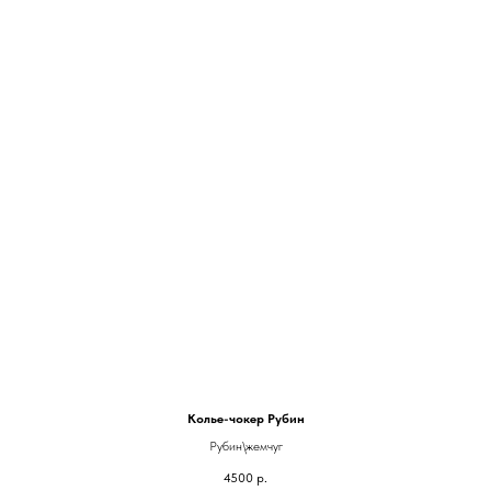
Колье-чокер Рубин
Рубин\жемчуг
4500
р.