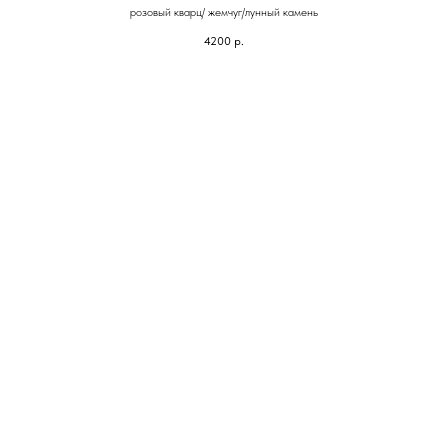
розовый кварц/ жемчуг/лунный камень
4200
р.