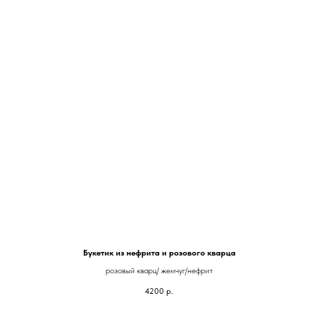
Букетик из нефрита и розового кварца
розовый кварц/ жемчуг/нефрит
4200
р.