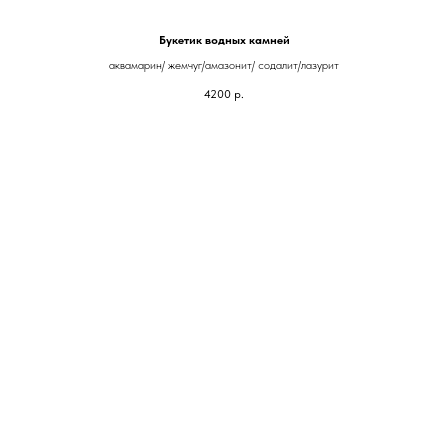
Букетик водных камней
аквамарин/ жемчуг/амазонит/ содалит/лазурит
4200
р.