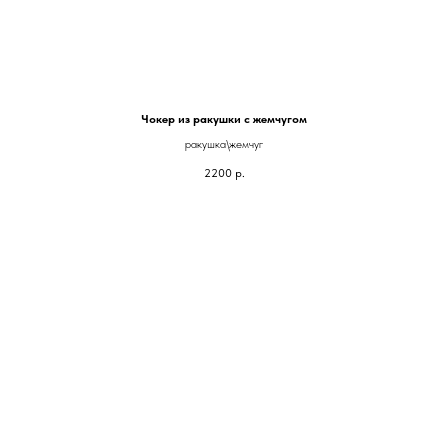
Чокер из ракушки с жемчугом
ракушка\жемчуг
2200
р.