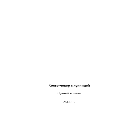
Колье-чокер с лунницей
Лунный камень
2500
р.