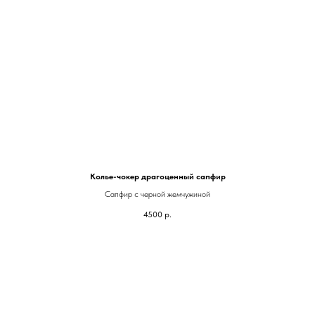
Колье-чокер драгоценный сапфир
Сапфир с черной жемчужиной
4500
р.